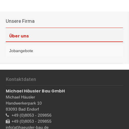
Unsere Firma
Über uns
Jobangebote
Kontaktdaten
Michael Häusler Bau GmbH
Michael
Häusler
Handwerkerpark 10
83093
Bad Endorf
+49 (0)8053 - 209856
+49 (0)8053 - 209855
info(at)haeusler-bau.de